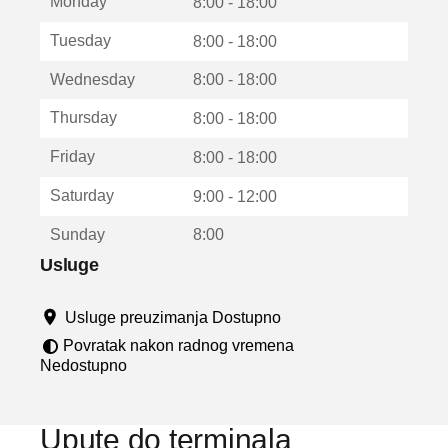
Monday
v
8:00 - 18:00
a
Tuesday
8:00 - 18:00
r
a
Wednesday
8:00 - 18:00
u
n
Thursday
8:00 - 18:00
o
v
Friday
8:00 - 18:00
o
m
Saturday
9:00 - 12:00
p
r
Sunday
8:00
o
z
Usluge
o
r
Usluge preuzimanja Dostupno
u
Povratak nakon radnog vremena
Nedostupno
Upute do terminala