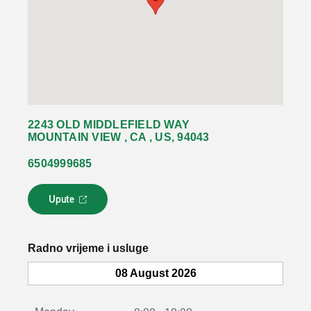
2243 OLD MIDDLEFIELD WAY
MOUNTAIN VIEW , CA , US, 94043
6504999685
Upute
L
i
n
k
Radno vrijeme i usluge
s
e
08 August 2026
o
t