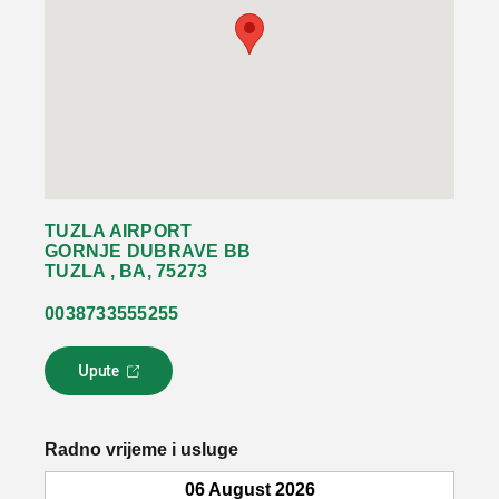
TUZLA AIRPORT
GORNJE DUBRAVE BB
TUZLA , BA, 75273
0038733555255
Upute
L
i
n
k
Radno vrijeme i usluge
s
e
06 August 2026