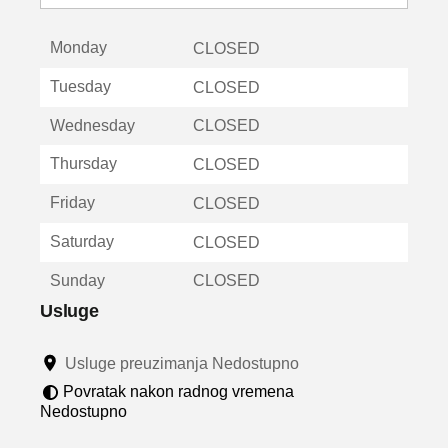
o
t
Monday
v
CLOSED
a
Tuesday
CLOSED
r
a
Wednesday
CLOSED
u
n
Thursday
CLOSED
o
v
Friday
CLOSED
o
m
Saturday
CLOSED
p
r
Sunday
CLOSED
o
z
Usluge
o
r
Usluge preuzimanja Nedostupno
u
Povratak nakon radnog vremena
Nedostupno