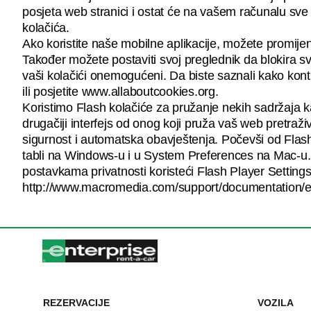
posjeta web stranici i ostat će na vašem računalu sve 
kolačića.
Ako koristite naše mobilne aplikacije, možete promijeni
Također možete postaviti svoj preglednik da blokira sv
vaši kolačići onemogućeni. Da biste saznali kako kontro
ili posjetite www.allaboutcookies.org.
Koristimo Flash kolačiće za pružanje nekih sadržaja ka
drugačiji interfejs od onog koji pruža vaš web pretra
sigurnost i automatska obavještenja. Počevši od Flas
tabli na Windows-u i u System Preferences na Mac-u. Kor
postavkama privatnosti koristeći Flash Player Setting
http://www.macromedia.com/support/documentation/en
REZERVACIJE
VOZILA