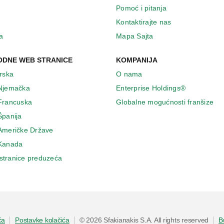
Pomoć i pitanja
Kontaktirajte nas
a
Mapa Sajta
DNE WEB STRANICE
KOMPANIJA
Irska
O nama
 Njemačka
Enterprise Holdings®
 Francuska
Globalne mogućnosti franšize
Španija
 Američke Države
 Κanada
stranice preduzeća
ća
Postavke kolačića
© 2026 Sfakianakis S.A. All rights reserved
B