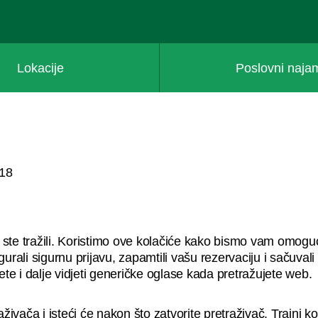
Lokacije
Poslovni naja
018
 ste tražili. Koristimo ove kolačiće kako bismo vam omogući
gurali sigurnu prijavu, zapamtili vašu rezervaciju i sačuval
te i dalje vidjeti generičke oglase kada pretražujete web.
raživača i isteći će nakon što zatvorite pretraživač. Trajni 