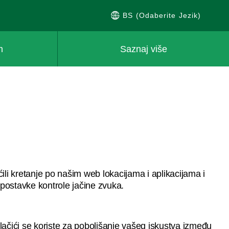
BS (Odaberite Jezik)
m
Saznaj više
li kretanje po našim web lokacijama i aplikacijama i
i postavke kontrole jačine zvuka.
kolačići se koriste za poboljšanje vašeg iskustva između