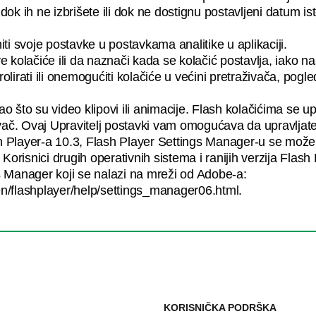
dok ih ne izbrišete ili dok ne dostignu postavljeni datum 
ti svoje postavke u postavkama analitike u aplikaciji.
e kolačiće ili da naznači kada se kolačić postavlja, iako 
lirati ili onemogućiti kolačiće u većini pretraživača, pogl
o što su video klipovi ili animacije. Flash kolačićima se u
živač. Ovaj Upravitelj postavki vam omogućava da upravljat
h Player-a 10.3, Flash Player Settings Manager-u se može p
isnici drugih operativnih sistema i ranijih verzija Flash P
s Manager koji se nalazi na mreži od Adobe-a:
/flashplayer/help/settings_manager06.html.
KORISNIČKA PODRŠKA