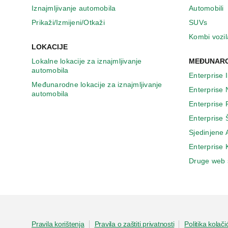
Iznajmljivanje automobila
Automobili
Prikaži/Izmijeni/Otkaži
SUVs
Kombi vozil
LOKACIJE
Lokalne lokacije za iznajmljivanje
MEĐUNARO
automobila
Enterprise 
Međunarodne lokacije za iznajmljivanje
Enterprise
automobila
Enterprise
Enterprise 
Sjedinjene
Enterprise
Druge web 
Pravila korištenja
Pravila o zaštiti privatnosti
Politika kolači