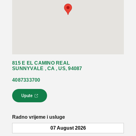
815 E EL CAMINO REAL
SUNNYVALE , CA , US, 94087
4087333700
Upute
L
i
n
k
Radno vrijeme i usluge
s
e
07 August 2026
o