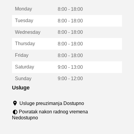
t
Monday
v
8:00 - 18:00
a
Tuesday
8:00 - 18:00
r
a
Wednesday
8:00 - 18:00
u
n
Thursday
8:00 - 18:00
o
v
Friday
8:00 - 18:00
o
m
Saturday
9:00 - 13:00
p
r
Sunday
9:00 - 12:00
o
z
Usluge
o
r
Usluge preuzimanja Dostupno
u
Povratak nakon radnog vremena
Nedostupno