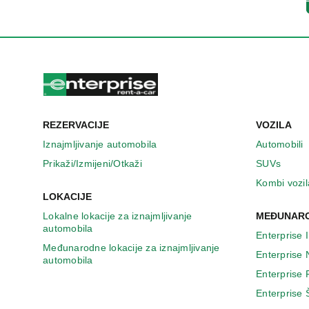
n
o
v
o
m
p
r
o
z
REZERVACIJE
VOZILA
o
r
Iznajmljivanje automobila
Automobili
u
Prikaži/Izmijeni/Otkaži
SUVs
Kombi vozil
LOKACIJE
Lokalne lokacije za iznajmljivanje
MEĐUNARO
automobila
Enterprise 
Međunarodne lokacije za iznajmljivanje
Enterprise
automobila
Enterprise
Enterprise 