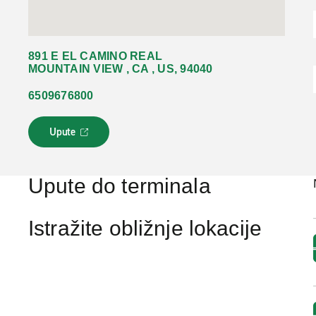
891 E EL CAMINO REAL
MOUNTAIN VIEW , CA , US, 94040
6509676800
Upute
L
i
n
k
Upute do terminala
s
e
o
Istražite obližnje lokacije
t
v
a
r
a
u