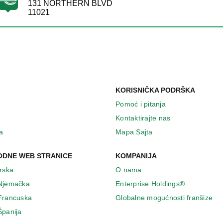
131 NORTHERN BLVD
11021
KORISNIČKA PODRŠKA
Pomoć i pitanja
Kontaktirajte nas
a
Mapa Sajta
DNE WEB STRANICE
KOMPANIJA
Irska
O nama
 Njemačka
Enterprise Holdings®
 Francuska
Globalne mogućnosti franšize
Španija