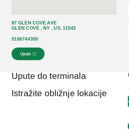
97 GLEN COVE AVE
GLEN COVE , NY , US, 11542
5166744300
Upute
L
i
n
k
Upute do terminala
s
e
o
Istražite obližnje lokacije
t
v
a
r
a
u