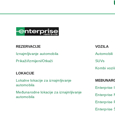
n
o
v
o
m
p
r
o
z
REZERVACIJE
VOZILA
o
r
Iznajmljivanje automobila
Automobili
u
Prikaži/Izmijeni/Otkaži
SUVs
Kombi vozil
LOKACIJE
Lokalne lokacije za iznajmljivanje
MEĐUNARO
automobila
Enterprise 
Međunarodne lokacije za iznajmljivanje
Enterprise
automobila
Enterprise
Enterprise 