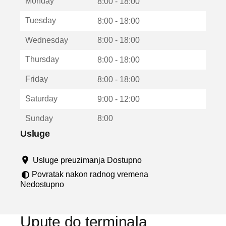
Monday
v
8:00 - 18:00
a
Tuesday
8:00 - 18:00
r
a
Wednesday
8:00 - 18:00
u
n
Thursday
8:00 - 18:00
o
v
Friday
8:00 - 18:00
o
m
Saturday
9:00 - 12:00
p
r
Sunday
8:00
o
z
Usluge
o
r
Usluge preuzimanja Dostupno
u
Povratak nakon radnog vremena
Nedostupno
Upute do terminala