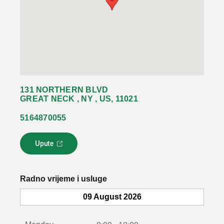
131 NORTHERN BLVD
GREAT NECK , NY , US, 11021
5164870055
Upute
L
i
n
k
Radno vrijeme i usluge
s
e
09 August 2026
o
t