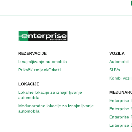
n
o
v
o
m
p
r
o
z
REZERVACIJE
VOZILA
o
r
Iznajmljivanje automobila
Automobili
u
Prikaži/Izmijeni/Otkaži
SUVs
Kombi vozil
LOKACIJE
Lokalne lokacije za iznajmljivanje
MEĐUNARO
automobila
Enterprise 
Međunarodne lokacije za iznajmljivanje
Enterprise
automobila
Enterprise
Enterprise 