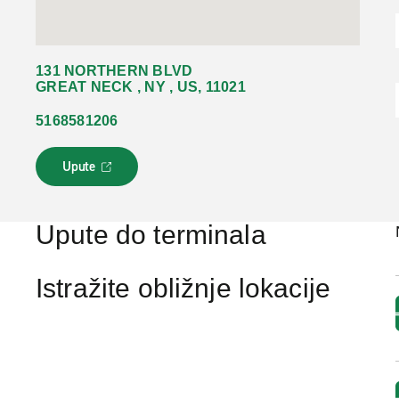
131 NORTHERN BLVD
GREAT NECK , NY , US, 11021
5168581206
Upute
L
i
n
k
Upute do terminala
s
e
o
Istražite obližnje lokacije
t
v
a
r
a
u