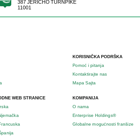
387 JERICHO TURNPIKE
11001
KORISNIČKA PODRŠKA
Pomoć i pitanja
Kontaktirajte nas
a
Mapa Sajta
DNE WEB STRANICE
KOMPANIJA
Irska
O nama
 Njemačka
Enterprise Holdings®
 Francuska
Globalne mogućnosti franšize
Španija