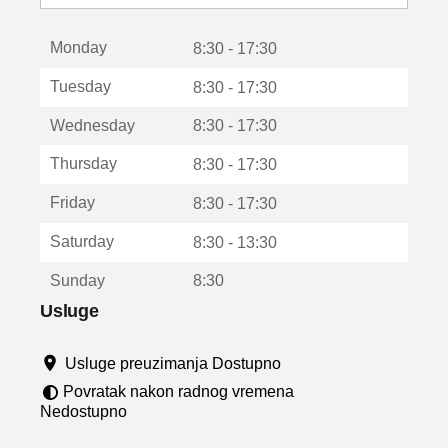
o
t
Monday
v
8:30 - 17:30
a
Tuesday
8:30 - 17:30
r
a
Wednesday
8:30 - 17:30
u
n
Thursday
8:30 - 17:30
o
v
Friday
8:30 - 17:30
o
m
Saturday
8:30 - 13:30
p
r
Sunday
8:30
o
z
Usluge
o
r
Usluge preuzimanja Dostupno
u
Povratak nakon radnog vremena
Nedostupno