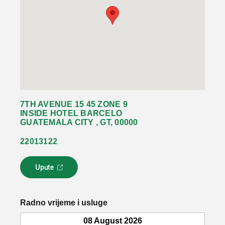
7TH AVENUE 15 45 ZONE 9
INSIDE HOTEL BARCELO
GUATEMALA CITY , GT, 00000
22013122
Upute
L
i
n
k
Radno vrijeme i usluge
s
e
08 August 2026