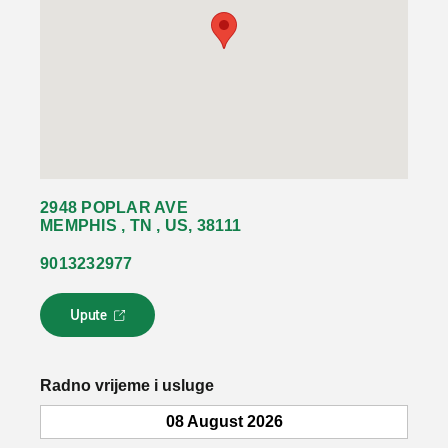
2948 POPLAR AVE
MEMPHIS , TN , US, 38111
9013232977
Upute
L
i
n
k
Radno vrijeme i usluge
s
e
08 August 2026
o