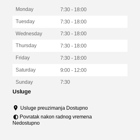
t
Monday
v
7:30 - 18:00
a
Tuesday
7:30 - 18:00
r
a
Wednesday
7:30 - 18:00
u
n
Thursday
7:30 - 18:00
o
v
Friday
7:30 - 18:00
o
m
Saturday
9:00 - 12:00
p
r
Sunday
7:30
o
z
Usluge
o
r
Usluge preuzimanja Dostupno
u
Povratak nakon radnog vremena
Nedostupno