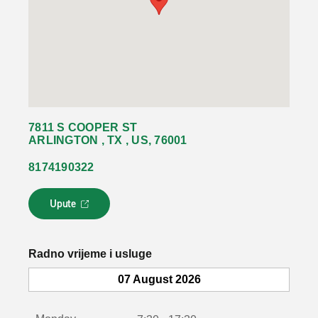
7811 S COOPER ST
ARLINGTON , TX , US, 76001
8174190322
Upute
L
i
n
k
Radno vrijeme i usluge
s
e
07 August 2026
o
t