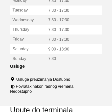
Monday
v
7:30 - 17:30
a
Tuesday
7:30 - 17:30
r
a
Wednesday
7:30 - 17:30
u
n
Thursday
7:30 - 17:30
o
v
Friday
7:30 - 17:30
o
m
Saturday
9:00 - 13:00
p
r
Sunday
7:30
o
z
Usluge
o
r
Usluge preuzimanja Dostupno
u
Povratak nakon radnog vremena
Nedostupno
Upute do terminala