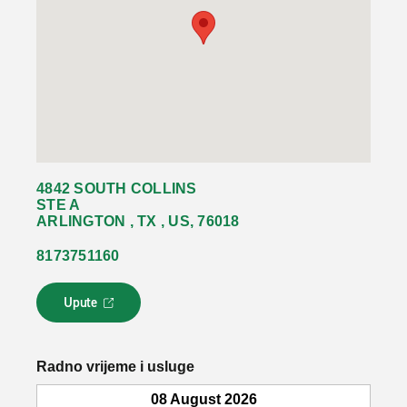
4842 SOUTH COLLINS
STE A
ARLINGTON , TX , US, 76018
8173751160
Upute
L
i
n
k
Radno vrijeme i usluge
s
e
08 August 2026