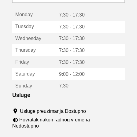
o
t
Monday
v
7:30 - 17:30
a
Tuesday
7:30 - 17:30
r
a
Wednesday
7:30 - 17:30
u
n
Thursday
7:30 - 17:30
o
v
Friday
7:30 - 17:30
o
m
Saturday
9:00 - 12:00
p
r
Sunday
7:30
o
z
Usluge
o
r
Usluge preuzimanja Dostupno
u
Povratak nakon radnog vremena
Nedostupno