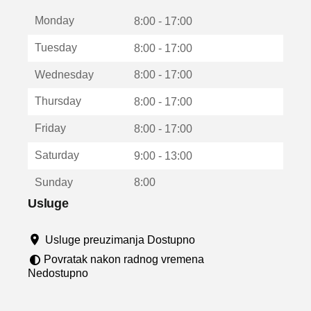
t
Monday
v
8:00 - 17:00
a
Tuesday
8:00 - 17:00
r
a
Wednesday
8:00 - 17:00
u
n
Thursday
8:00 - 17:00
o
v
Friday
8:00 - 17:00
o
m
Saturday
9:00 - 13:00
p
r
Sunday
8:00
o
z
Usluge
o
r
Usluge preuzimanja Dostupno
u
Povratak nakon radnog vremena
Nedostupno