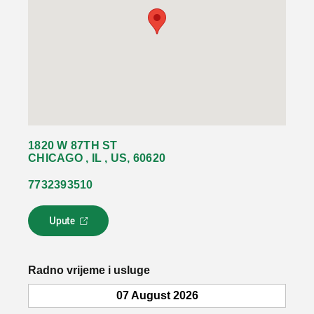
1820 W 87TH ST
CHICAGO , IL , US, 60620
7732393510
Upute
L
i
n
k
Radno vrijeme i usluge
s
e
07 August 2026
o