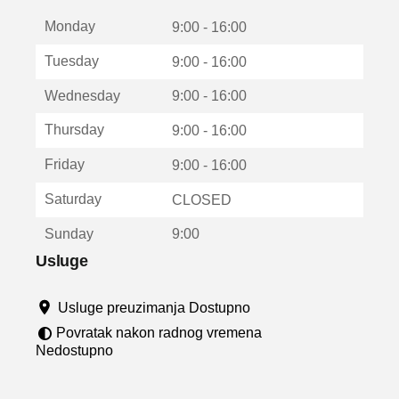
t
Monday
v
9:00 - 16:00
a
Tuesday
9:00 - 16:00
r
a
Wednesday
9:00 - 16:00
u
n
Thursday
9:00 - 16:00
o
v
Friday
9:00 - 16:00
o
m
Saturday
CLOSED
p
r
Sunday
9:00
o
z
Usluge
o
r
Usluge preuzimanja Dostupno
u
Povratak nakon radnog vremena
Nedostupno