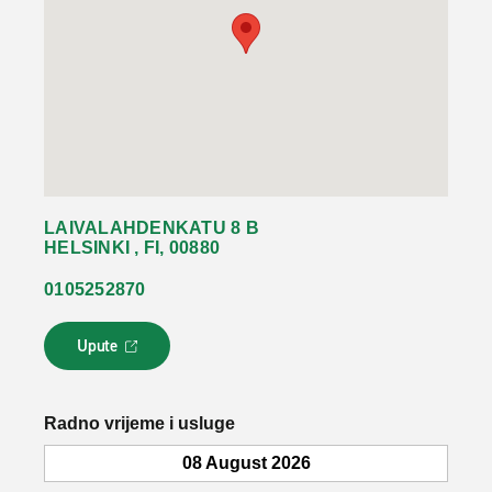
LAIVALAHDENKATU 8 B
HELSINKI , FI, 00880
0105252870
Upute
L
i
n
k
Radno vrijeme i usluge
s
e
08 August 2026
o