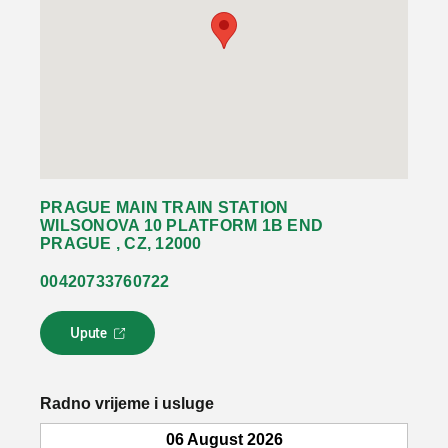
PRAGUE MAIN TRAIN STATION
WILSONOVA 10 PLATFORM 1B END
PRAGUE , CZ, 12000
00420733760722
Upute
L
i
n
k
Radno vrijeme i usluge
s
e
06 August 2026