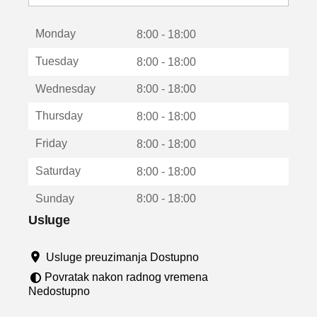
o
t
Monday
v
8:00 - 18:00
a
Tuesday
8:00 - 18:00
r
a
Wednesday
8:00 - 18:00
u
n
Thursday
8:00 - 18:00
o
v
Friday
8:00 - 18:00
o
m
Saturday
8:00 - 18:00
p
r
Sunday
8:00 - 18:00
o
z
Usluge
o
r
Usluge preuzimanja Dostupno
u
Povratak nakon radnog vremena
Nedostupno