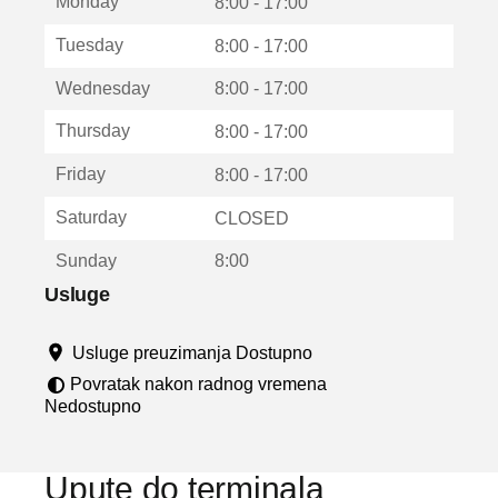
Monday
v
8:00 - 17:00
a
Tuesday
8:00 - 17:00
r
a
Wednesday
8:00 - 17:00
u
n
Thursday
8:00 - 17:00
o
v
Friday
8:00 - 17:00
o
m
Saturday
CLOSED
p
r
Sunday
8:00
o
z
Usluge
o
r
Usluge preuzimanja Dostupno
u
Povratak nakon radnog vremena
Nedostupno
Upute do terminala