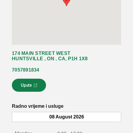
174 MAIN STREET WEST
HUNTSVILLE , ON , CA, P1H 1X8
7057891834
Upute
L
i
n
k
Radno vrijeme i usluge
s
e
08 August 2026
o
t