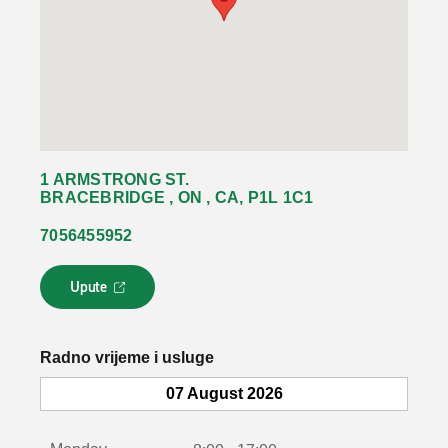
1 ARMSTRONG ST.
BRACEBRIDGE , ON , CA, P1L 1C1
7056455952
Upute
L
i
n
k
Radno vrijeme i usluge
s
e
07 August 2026
o
t