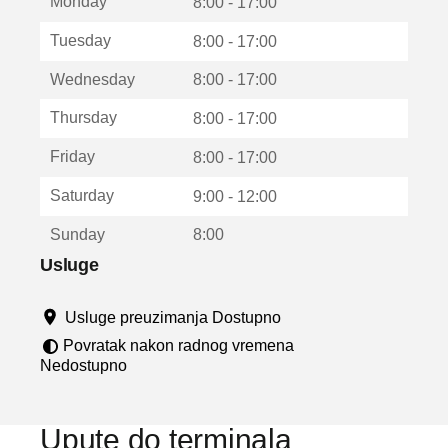
Monday
v
8:00 - 17:00
a
Tuesday
8:00 - 17:00
r
a
Wednesday
8:00 - 17:00
u
n
Thursday
8:00 - 17:00
o
v
Friday
8:00 - 17:00
o
m
Saturday
9:00 - 12:00
p
r
Sunday
8:00
o
z
Usluge
o
r
Usluge preuzimanja Dostupno
u
Povratak nakon radnog vremena
Nedostupno
Upute do terminala