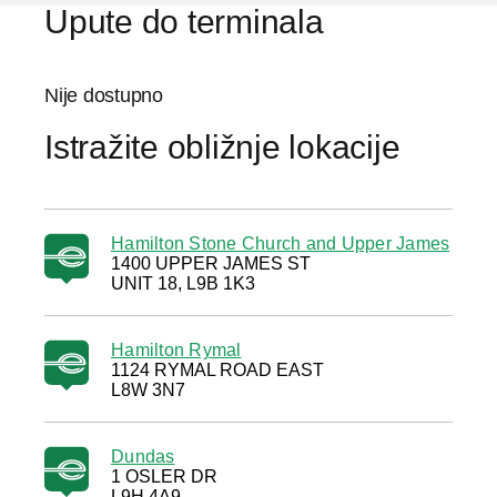
Upute do terminala
Nije dostupno
Istražite obližnje lokacije
Hamilton Stone Church and Upper James
1400 UPPER JAMES ST
UNIT 18, L9B 1K3
Hamilton Rymal
1124 RYMAL ROAD EAST
L8W 3N7
Dundas
1 OSLER DR
L9H 4A9