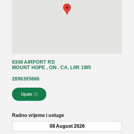
9300 AIRPORT RD
MOUNT HOPE , ON , CA, L0R 1W0
2896395666
Upute
L
i
n
k
Radno vrijeme i usluge
s
e
08 August 2026
o