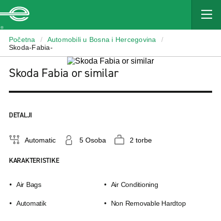
Enterprise
Početna
/
Automobili u Bosna i Hercegovina
/
Skoda-Fabia-
Skoda Fabia or similar
DETALJI
Automatic
5 Osoba
2 torbe
KARAKTERISTIKE
Air Bags
Air Conditioning
Αutomatik
Non Removable Hardtop