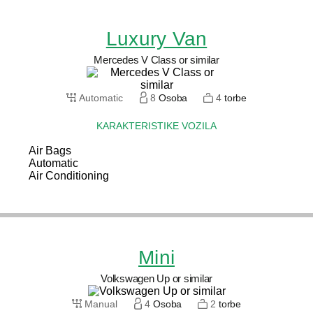
Luxury Van
Mercedes V Class or similar
Automatic
8
Osoba
4
torbe
KARAKTERISTIKE VOZILA
Air Bags
Automatic
Air Conditioning
Mini
Volkswagen Up or similar
Manual
4
Osoba
2
torbe