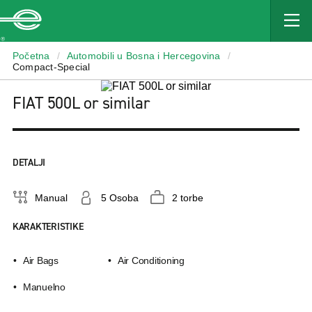
Enterprise
Početna
/
Automobili u Bosna i Hercegovina
/
Compact-Special
FIAT 500L or similar
DETALJI
Manual
5 Osoba
2 torbe
KARAKTERISTIKE
Air Bags
Air Conditioning
Manuelno