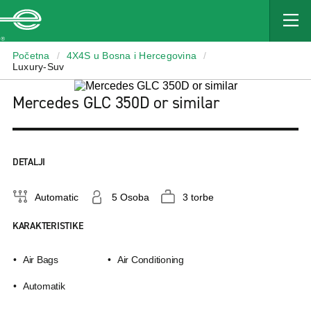
Enterprise
Početna
/
4X4S u Bosna i Hercegovina
/
Luxury-Suv
Mercedes GLC 350D or similar
DETALJI
Automatic
5 Osoba
3 torbe
KARAKTERISTIKE
Air Bags
Air Conditioning
Αutomatik