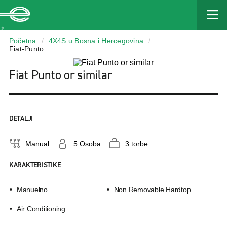
Enterprise
Početna
/
4X4S u Bosna i Hercegovina
/
Fiat-Punto
Fiat Punto or similar
DETALJI
Manual
5 Osoba
3 torbe
KARAKTERISTIKE
Manuelno
Non Removable Hardtop
Air Conditioning