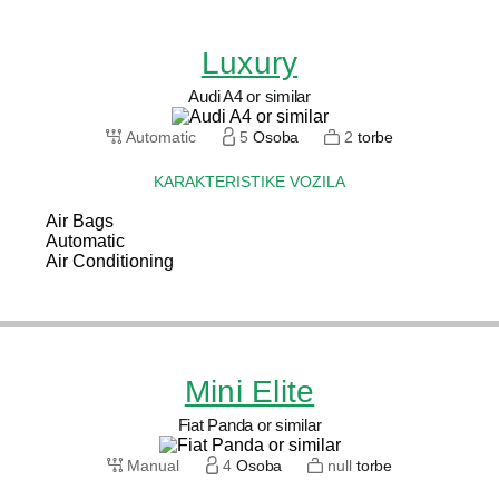
Luxury
Audi A4 or similar
Automatic
5
Osoba
2
torbe
KARAKTERISTIKE VOZILA
Air Bags
Automatic
Air Conditioning
Mini Elite
Fiat Panda or similar
Manual
4
Osoba
null
torbe