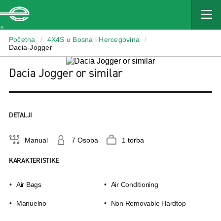
Enterprise
Početna
/
4X4S u Bosna i Hercegovina
/
Dacia-Jogger
Dacia Jogger or similar
DETALJI
Manual
7 Osoba
1 torba
KARAKTERISTIKE
Air Bags
Air Conditioning
Manuelno
Non Removable Hardtop