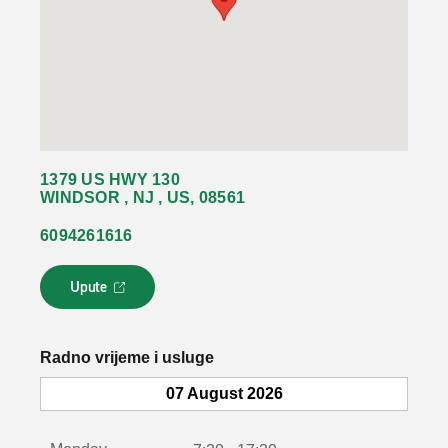
1379 US HWY 130
WINDSOR , NJ , US, 08561
6094261616
Upute
L
i
n
k
Radno vrijeme i usluge
s
e
07 August 2026
o
t