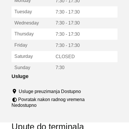
Monday
v
7:30 - 17:30
a
Tuesday
7:30 - 17:30
r
a
Wednesday
7:30 - 17:30
u
n
Thursday
7:30 - 17:30
o
v
Friday
7:30 - 17:30
o
m
Saturday
CLOSED
p
r
Sunday
7:30
o
z
Usluge
o
r
Usluge preuzimanja Dostupno
u
Povratak nakon radnog vremena
Nedostupno
Upute do terminala