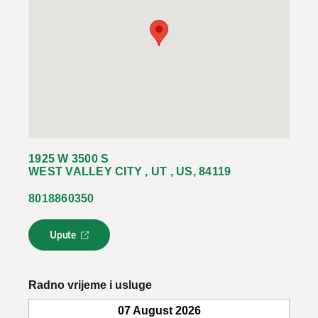
1925 W 3500 S
WEST VALLEY CITY , UT , US, 84119
8018860350
Upute
L
i
n
k
Radno vrijeme i usluge
s
e
07 August 2026