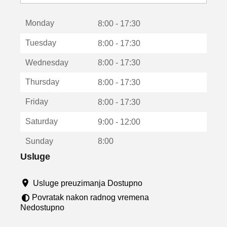
o
t
Monday
v
8:00 - 17:30
a
Tuesday
8:00 - 17:30
r
a
Wednesday
8:00 - 17:30
u
n
Thursday
8:00 - 17:30
o
v
Friday
8:00 - 17:30
o
m
Saturday
9:00 - 12:00
p
r
Sunday
8:00
o
z
Usluge
o
r
Usluge preuzimanja Dostupno
u
Povratak nakon radnog vremena
Nedostupno