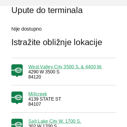
Upute do terminala
Nije dostupno
Istražite obližnje lokacije
West Valley City 3500 S. & 4400 W.
4290 W 3500 S
84120
Millcreek
4139 STATE ST
84107
Salt Lake City W. 1700 S.
302 W 1700 S