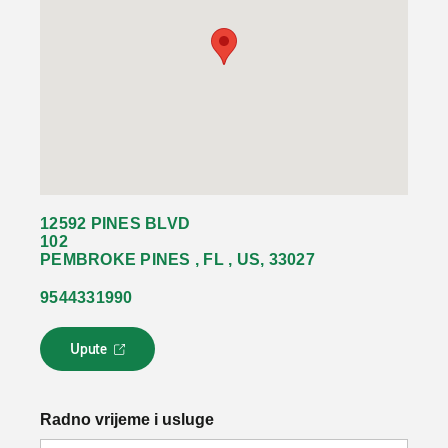
12592 PINES BLVD
102
PEMBROKE PINES , FL , US, 33027
9544331990
Upute
L
i
n
k
Radno vrijeme i usluge
s