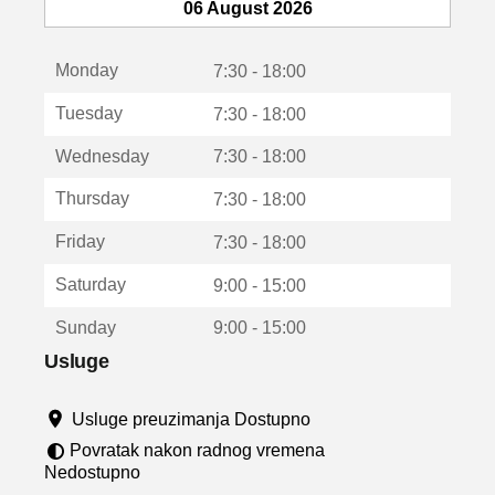
e
06 August 2026
o
t
Monday
v
7:30 - 18:00
a
Tuesday
7:30 - 18:00
r
a
Wednesday
7:30 - 18:00
u
n
Thursday
7:30 - 18:00
o
v
Friday
7:30 - 18:00
o
m
Saturday
9:00 - 15:00
p
r
Sunday
9:00 - 15:00
o
z
Usluge
o
r
Usluge preuzimanja Dostupno
u
Povratak nakon radnog vremena
Nedostupno