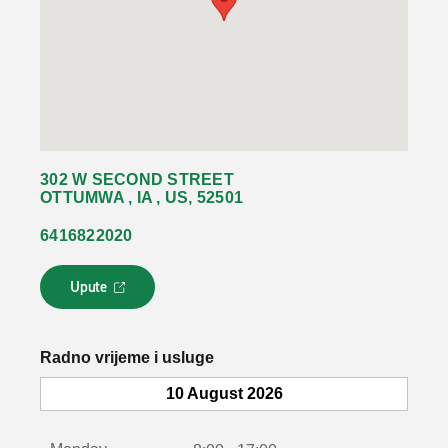
302 W SECOND STREET
OTTUMWA , IA , US, 52501
6416822020
Upute
L
i
n
k
Radno vrijeme i usluge
s
e
10 August 2026
o
t