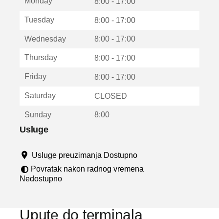
Monday
v
8:00 - 17:00
a
Tuesday
8:00 - 17:00
r
a
Wednesday
8:00 - 17:00
u
n
Thursday
8:00 - 17:00
o
v
Friday
8:00 - 17:00
o
m
Saturday
CLOSED
p
r
Sunday
8:00
o
z
Usluge
o
r
Usluge preuzimanja Dostupno
u
Povratak nakon radnog vremena
Nedostupno
Upute do terminala