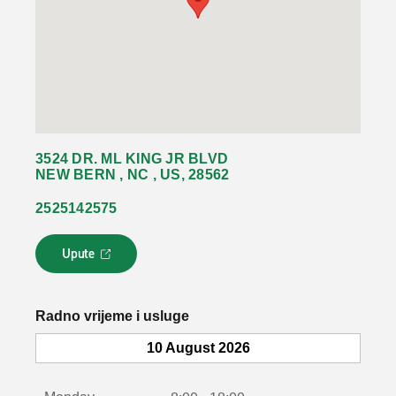
3524 DR. ML KING JR BLVD
NEW BERN , NC , US, 28562
2525142575
Upute
L
i
n
k
Radno vrijeme i usluge
s
e
10 August 2026
o
t