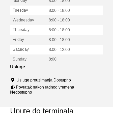
Monday
v
8:00 - 18:00
a
Tuesday
8:00 - 18:00
r
a
Wednesday
8:00 - 18:00
u
n
Thursday
8:00 - 18:00
o
v
Friday
8:00 - 18:00
o
m
Saturday
8:00 - 12:00
p
r
Sunday
8:00
o
z
Usluge
o
r
Usluge preuzimanja Dostupno
u
Povratak nakon radnog vremena
Nedostupno
Upute do terminala