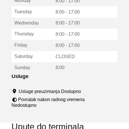
Monday
v
8:00 - 17:00
a
Tuesday
8:00 - 17:00
r
a
Wednesday
8:00 - 17:00
u
n
Thursday
8:00 - 17:00
o
v
Friday
8:00 - 17:00
o
m
Saturday
CLOSED
p
r
Sunday
8:00
o
z
Usluge
o
r
Usluge preuzimanja Dostupno
u
Povratak nakon radnog vremena
Nedostupno
Upute do terminala