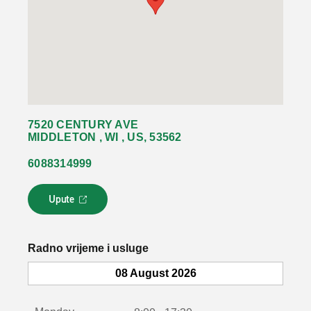
7520 CENTURY AVE
MIDDLETON , WI , US, 53562
6088314999
Upute
L
i
n
k
Radno vrijeme i usluge
s
e
08 August 2026
o
t