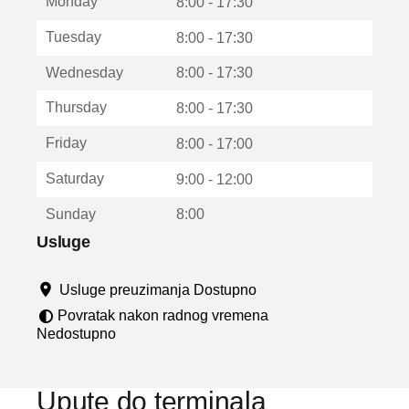
Monday
v
8:00 - 17:30
a
Tuesday
8:00 - 17:30
r
a
Wednesday
8:00 - 17:30
u
n
Thursday
8:00 - 17:30
o
v
Friday
8:00 - 17:00
o
m
Saturday
9:00 - 12:00
p
r
Sunday
8:00
o
z
Usluge
o
r
Usluge preuzimanja Dostupno
u
Povratak nakon radnog vremena
Nedostupno
Upute do terminala