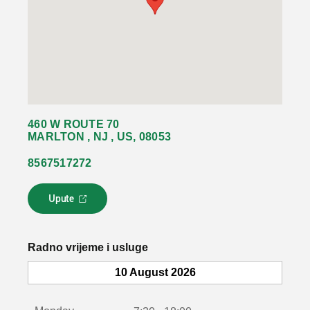
460 W ROUTE 70
MARLTON , NJ , US, 08053
8567517272
Upute
L
i
n
k
Radno vrijeme i usluge
s
e
10 August 2026
o
t