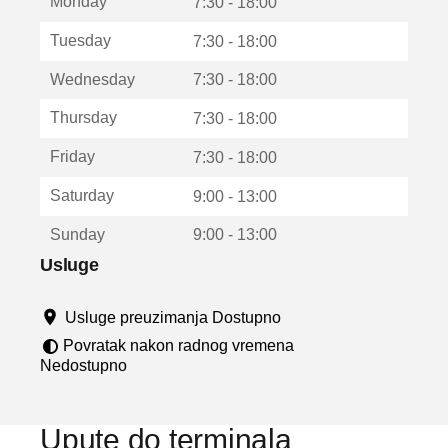
Monday
v
7:30 - 18:00
a
Tuesday
7:30 - 18:00
r
a
Wednesday
7:30 - 18:00
u
n
Thursday
7:30 - 18:00
o
v
Friday
7:30 - 18:00
o
m
Saturday
9:00 - 13:00
p
r
Sunday
9:00 - 13:00
o
z
Usluge
o
r
Usluge preuzimanja Dostupno
u
Povratak nakon radnog vremena
Nedostupno
Upute do terminala