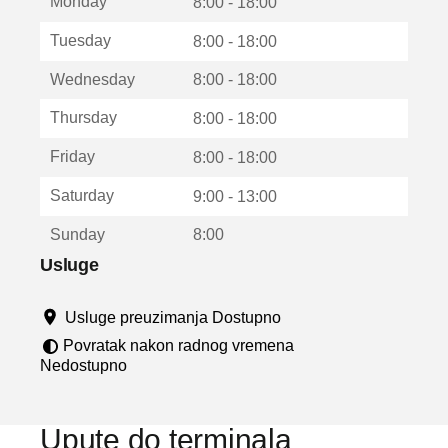
Monday
v
8:00 - 18:00
a
Tuesday
8:00 - 18:00
r
a
Wednesday
8:00 - 18:00
u
n
Thursday
8:00 - 18:00
o
v
Friday
8:00 - 18:00
o
m
Saturday
9:00 - 13:00
p
r
Sunday
8:00
o
z
Usluge
o
r
Usluge preuzimanja Dostupno
u
Povratak nakon radnog vremena
Nedostupno
Upute do terminala