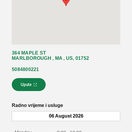
364 MAPLE ST
MARLBOROUGH , MA , US, 01752
5084800221
Upute
L
i
n
k
Radno vrijeme i usluge
s
e
06 August 2026
o
t