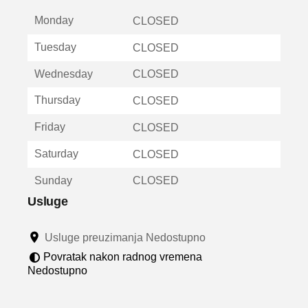
t
Monday
v
CLOSED
a
Tuesday
CLOSED
r
a
Wednesday
CLOSED
u
n
Thursday
CLOSED
o
v
Friday
CLOSED
o
m
Saturday
CLOSED
p
r
Sunday
CLOSED
o
z
Usluge
o
r
Usluge preuzimanja Nedostupno
u
Povratak nakon radnog vremena
Nedostupno