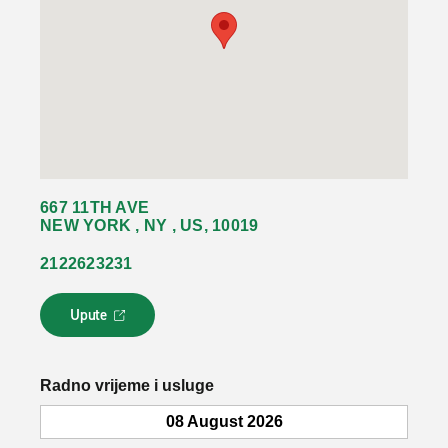
667 11TH AVE
NEW YORK , NY , US, 10019
2122623231
Upute
L
i
n
k
Radno vrijeme i usluge
s
e
08 August 2026
o