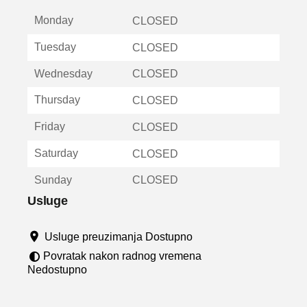
t
Monday
v
CLOSED
a
Tuesday
CLOSED
r
a
Wednesday
CLOSED
u
n
Thursday
CLOSED
o
v
Friday
CLOSED
o
m
Saturday
CLOSED
p
r
Sunday
CLOSED
o
z
Usluge
o
r
Usluge preuzimanja Dostupno
u
Povratak nakon radnog vremena
Nedostupno