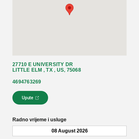
27710 E UNIVERSITY DR
LITTLE ELM , TX , US, 75068
4694763269
Upute
L
i
n
k
Radno vrijeme i usluge
s
e
08 August 2026
o