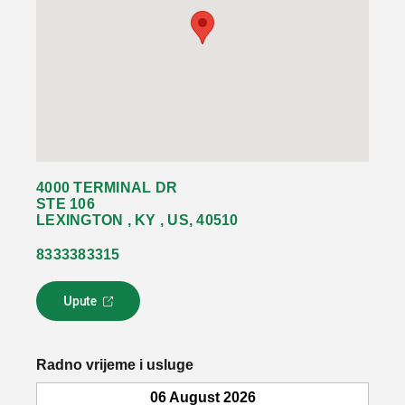
4000 TERMINAL DR
STE 106
LEXINGTON , KY , US, 40510
8333383315
Upute
L
i
n
k
Radno vrijeme i usluge
s
e
06 August 2026