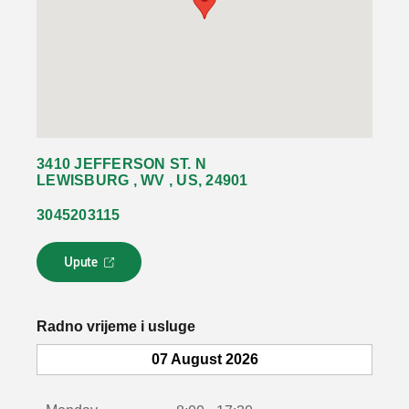
3410 JEFFERSON ST. N
LEWISBURG , WV , US, 24901
3045203115
Upute
L
i
n
k
Radno vrijeme i usluge
s
e
07 August 2026
o
t