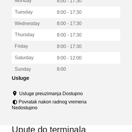
Monday
v
8:00 - 17:30
a
Tuesday
8:00 - 17:30
r
a
Wednesday
8:00 - 17:30
u
n
Thursday
8:00 - 17:30
o
v
Friday
8:00 - 17:30
o
m
Saturday
9:00 - 12:00
p
r
Sunday
8:00
o
z
Usluge
o
r
Usluge preuzimanja Dostupno
u
Povratak nakon radnog vremena
Nedostupno
Upute do terminala