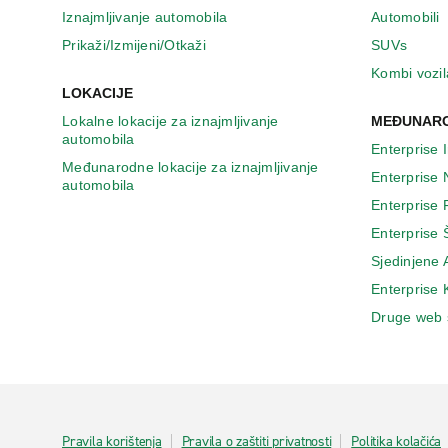
n
Iznajmljivanje automobila
Automobili
o
v
Prikaži/Izmijeni/Otkaži
SUVs
o
Kombi vozil
m
LOKACIJE
p
Lokalne lokacije za iznajmljivanje
MEĐUNARO
r
automobila
o
Enterprise 
z
Međunarodne lokacije za iznajmljivanje
Enterprise
o
automobila
r
Enterprise
u
Enterprise 
Sjedinjene
Enterprise
Druge web 
Pravila korištenja
Pravila o zaštiti privatnosti
Politika kolačića