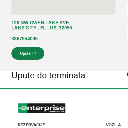
129 NW GWEN LAKE AVE
LAKE CITY , FL , US, 32055
3867554005
Upute
L
i
n
k
Upute do terminala
s
e
o
t
v
a
r
a
u
REZERVACIJE
VOZILA