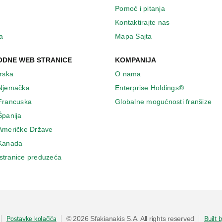
Pomoć i pitanja
Kontaktirajte nas
a
Mapa Sajta
DNE WEB STRANICE
KOMPANIJA
Irska
O nama
 Njemačka
Enterprise Holdings®
 Francuska
Globalne mogućnosti franšize
Španija
 Američke Države
 Κanada
stranice preduzeća
Postavke kolačića
Built 
© 2026 Sfakianakis S.A. All rights reserved