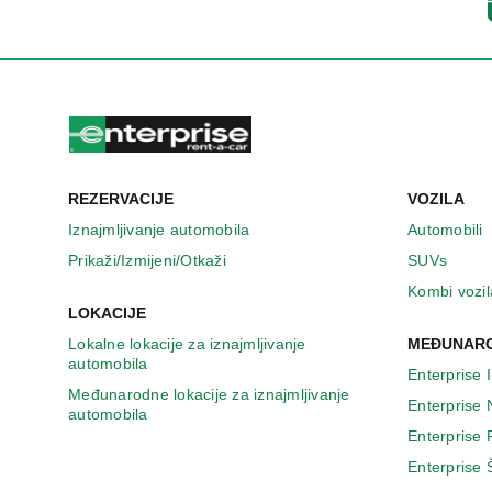
n
o
v
o
m
p
r
o
z
REZERVACIJE
VOZILA
o
r
Iznajmljivanje automobila
Automobili
u
Prikaži/Izmijeni/Otkaži
SUVs
Kombi vozil
LOKACIJE
Lokalne lokacije za iznajmljivanje
MEĐUNARO
automobila
Enterprise 
Međunarodne lokacije za iznajmljivanje
Enterprise
automobila
Enterprise
Enterprise 