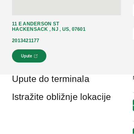
11 E ANDERSON ST
HACKENSACK , NJ , US, 07601
2013421177
Upute
L
i
n
k
Upute do terminala
s
e
o
Istražite obližnje lokacije
t
v
a
r
a
u