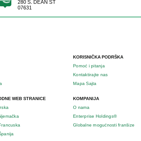
280 S. DEAN ST
07631
KORISNIČKA PODRŠKA
Pomoć i pitanja
Kontaktirajte nas
a
Mapa Sajta
DNE WEB STRANICE
KOMPANIJA
Irska
O nama
 Njemačka
Enterprise Holdings®
 Francuska
Globalne mogućnosti franšize
Španija