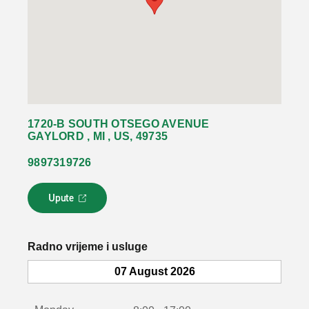
1720-B SOUTH OTSEGO AVENUE
GAYLORD , MI , US, 49735
9897319726
Upute
L
i
n
k
Radno vrijeme i usluge
s
e
07 August 2026
o
t