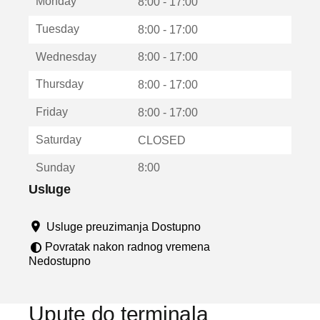
Monday
v
8:00 - 17:00
a
Tuesday
8:00 - 17:00
r
a
Wednesday
8:00 - 17:00
u
n
Thursday
8:00 - 17:00
o
v
Friday
8:00 - 17:00
o
m
Saturday
CLOSED
p
r
Sunday
8:00
o
z
Usluge
o
r
Usluge preuzimanja Dostupno
u
Povratak nakon radnog vremena
Nedostupno
Upute do terminala