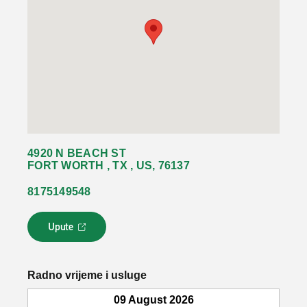
4920 N BEACH ST
FORT WORTH , TX , US, 76137
8175149548
Upute
L
i
n
k
Radno vrijeme i usluge
s
e
09 August 2026