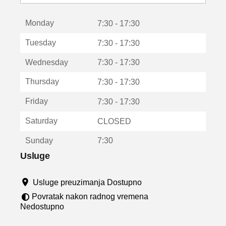
o
t
Monday
v
7:30 - 17:30
a
Tuesday
7:30 - 17:30
r
a
Wednesday
7:30 - 17:30
u
n
Thursday
7:30 - 17:30
o
v
Friday
7:30 - 17:30
o
m
Saturday
CLOSED
p
r
Sunday
7:30
o
z
Usluge
o
r
Usluge preuzimanja Dostupno
u
Povratak nakon radnog vremena
Nedostupno