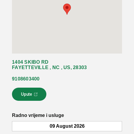
1404 SKIBO RD
FAYETTEVILLE , NC , US, 28303
9108603400
Upute
L
i
n
k
Radno vrijeme i usluge
s
e
09 August 2026
o