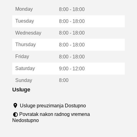
t
Monday
v
8:00 - 18:00
a
Tuesday
8:00 - 18:00
r
a
Wednesday
8:00 - 18:00
u
n
Thursday
8:00 - 18:00
o
v
Friday
8:00 - 18:00
o
m
Saturday
9:00 - 12:00
p
r
Sunday
8:00
o
z
Usluge
o
r
Usluge preuzimanja Dostupno
u
Povratak nakon radnog vremena
Nedostupno