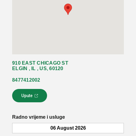
910 EAST CHICAGO ST
ELGIN , IL , US, 60120
8477412002
Upute
L
i
n
k
Radno vrijeme i usluge
s
e
06 August 2026
o