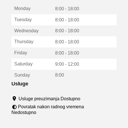
t
Monday
v
8:00 - 18:00
a
Tuesday
8:00 - 18:00
r
a
Wednesday
8:00 - 18:00
u
n
Thursday
8:00 - 18:00
o
v
Friday
8:00 - 18:00
o
m
Saturday
9:00 - 12:00
p
r
Sunday
8:00
o
z
Usluge
o
r
Usluge preuzimanja Dostupno
u
Povratak nakon radnog vremena
Nedostupno