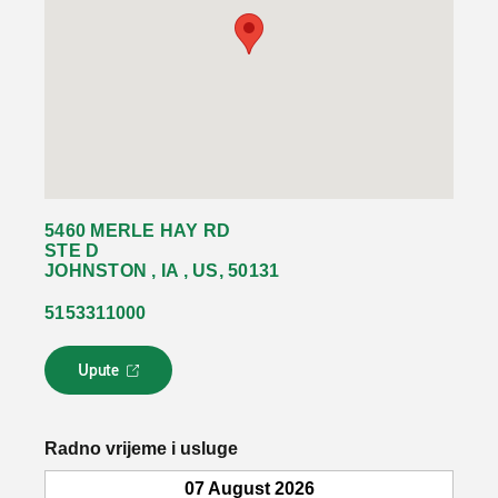
5460 MERLE HAY RD
STE D
JOHNSTON , IA , US, 50131
5153311000
Upute
L
i
n
k
Radno vrijeme i usluge
s
e
07 August 2026