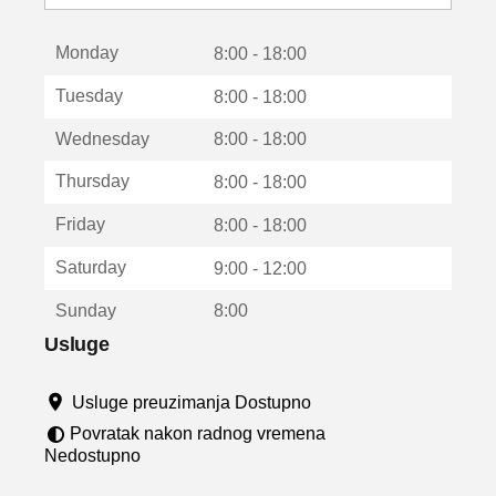
o
t
Monday
v
8:00 - 18:00
a
Tuesday
8:00 - 18:00
r
a
Wednesday
8:00 - 18:00
u
n
Thursday
8:00 - 18:00
o
v
Friday
8:00 - 18:00
o
m
Saturday
9:00 - 12:00
p
r
Sunday
8:00
o
z
Usluge
o
r
Usluge preuzimanja Dostupno
u
Povratak nakon radnog vremena
Nedostupno