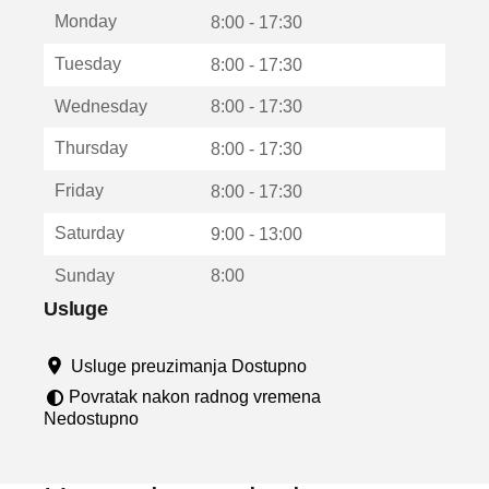
t
Monday
v
8:00 - 17:30
a
Tuesday
8:00 - 17:30
r
a
Wednesday
8:00 - 17:30
u
n
Thursday
8:00 - 17:30
o
v
Friday
8:00 - 17:30
o
m
Saturday
9:00 - 13:00
p
r
Sunday
8:00
o
z
Usluge
o
r
Usluge preuzimanja Dostupno
u
Povratak nakon radnog vremena
Nedostupno