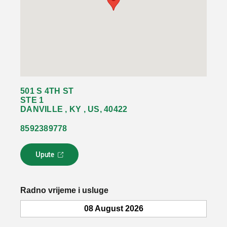
501 S 4TH ST
STE 1
DANVILLE , KY , US, 40422
8592389778
Upute
L
i
n
k
Radno vrijeme i usluge
s
e
08 August 2026
o