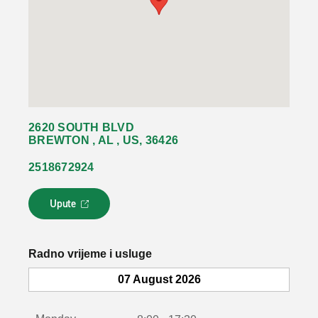
2620 SOUTH BLVD
BREWTON , AL , US, 36426
2518672924
Upute
L
i
n
k
Radno vrijeme i usluge
s
e
07 August 2026
o
t