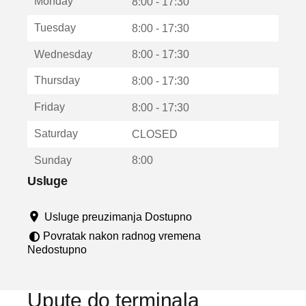
Monday
v
8:00 - 17:30
a
Tuesday
8:00 - 17:30
r
a
Wednesday
8:00 - 17:30
u
n
Thursday
8:00 - 17:30
o
v
Friday
8:00 - 17:30
o
m
Saturday
CLOSED
p
r
Sunday
8:00
o
z
Usluge
o
r
Usluge preuzimanja Dostupno
u
Povratak nakon radnog vremena
Nedostupno
Upute do terminala