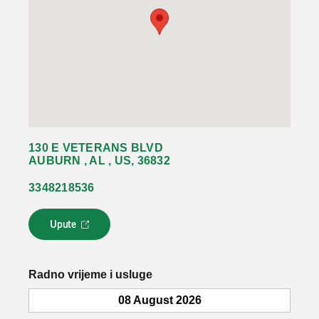
130 E VETERANS BLVD
AUBURN , AL , US, 36832
3348218536
Upute
L
i
n
k
Radno vrijeme i usluge
s
e
08 August 2026
o