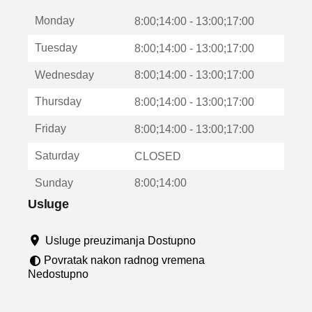
t
Monday
v
8:00;14:00 - 13:00;17:00
a
Tuesday
8:00;14:00 - 13:00;17:00
r
a
Wednesday
8:00;14:00 - 13:00;17:00
u
n
Thursday
8:00;14:00 - 13:00;17:00
o
v
Friday
8:00;14:00 - 13:00;17:00
o
m
Saturday
CLOSED
p
r
Sunday
8:00;14:00
o
z
Usluge
o
r
Usluge preuzimanja Dostupno
u
Povratak nakon radnog vremena
Nedostupno