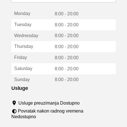
o
t
Monday
v
8:00 - 20:00
a
Tuesday
8:00 - 20:00
r
a
Wednesday
8:00 - 20:00
u
n
Thursday
8:00 - 20:00
o
v
Friday
8:00 - 20:00
o
m
Saturday
8:00 - 20:00
p
r
Sunday
8:00 - 20:00
o
z
Usluge
o
r
Usluge preuzimanja Dostupno
u
Povratak nakon radnog vremena
Nedostupno