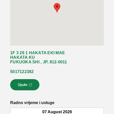
1F 3 26 1 HAKATA EKI MAE
HAKATA KU
FUKUOKA SHI , JP, 812-0011
5017122382
Upute
L
i
n
k
Radno vrijeme i usluge
s
e
07 August 2026