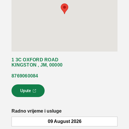
1 3C OXFORD ROAD
KINGSTON , JM, 00000
8769060084
Upute
L
i
n
k
Radno vrijeme i usluge
s
e
09 August 2026
o