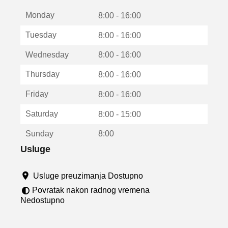
t
Monday
v
8:00 - 16:00
a
Tuesday
8:00 - 16:00
r
a
Wednesday
8:00 - 16:00
u
n
Thursday
8:00 - 16:00
o
v
Friday
8:00 - 16:00
o
m
Saturday
8:00 - 15:00
p
r
Sunday
8:00
o
z
Usluge
o
r
Usluge preuzimanja Dostupno
u
Povratak nakon radnog vremena
Nedostupno