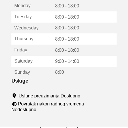
t
Monday
v
8:00 - 18:00
a
Tuesday
8:00 - 18:00
r
a
Wednesday
8:00 - 18:00
u
n
Thursday
8:00 - 18:00
o
v
Friday
8:00 - 18:00
o
m
Saturday
9:00 - 14:00
p
r
Sunday
8:00
o
z
Usluge
o
r
Usluge preuzimanja Dostupno
u
Povratak nakon radnog vremena
Nedostupno