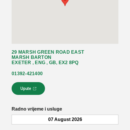
29 MARSH GREEN ROAD EAST
MARSH BARTON
EXETER , ENG , GB, EX2 8PQ
01392-421400
Upute
L
i
n
k
Radno vrijeme i usluge
s
e
07 August 2026
o