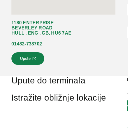
1180 ENTERPRISE
BEVERLEY ROAD
HULL , ENG , GB, HU6 7AE
01482-738702
Upute
L
i
n
k
Upute do terminala
s
e
o
Istražite obližnje lokacije
t
v
a
r
a