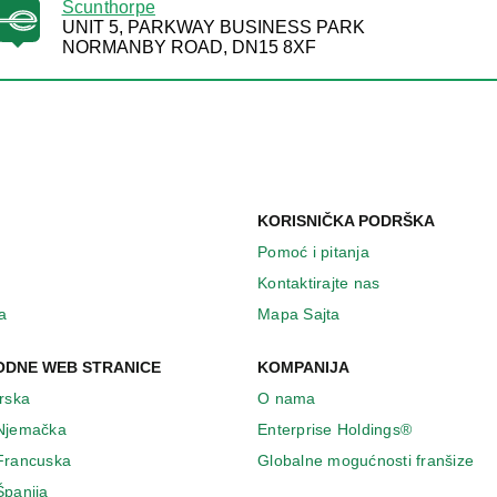
Scunthorpe
UNIT 5, PARKWAY BUSINESS PARK
NORMANBY ROAD, DN15 8XF
KORISNIČKA PODRŠKA
Pomoć i pitanja
Kontaktirajte nas
a
Mapa Sajta
DNE WEB STRANICE
KOMPANIJA
Irska
O nama
 Njemačka
Enterprise Holdings®
 Francuska
Globalne mogućnosti franšize
Španija