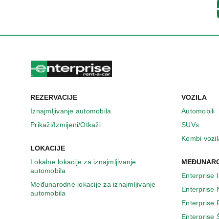
u
n
o
v
o
m
p
r
o
z
REZERVACIJE
VOZILA
o
r
Iznajmljivanje automobila
Automobili
u
Prikaži/Izmijeni/Otkaži
SUVs
Kombi vozil
LOKACIJE
Lokalne lokacije za iznajmljivanje
MEĐUNARO
automobila
Enterprise 
Međunarodne lokacije za iznajmljivanje
Enterprise
automobila
Enterprise
Enterprise 